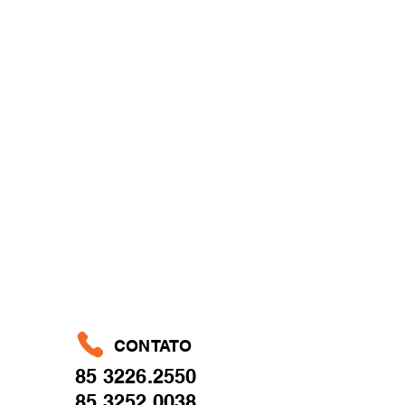
CONTATO
85
3226.2550
85
3252.0038